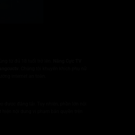
ùng từ đủ 18 tuổi trở lên.
Nắng Cực TV
angcuctv
. Chúng tôi khuyến khích phụ nữ
ường internet an toàn.
o được đăng tải. Tuy nhiên, phần lớn nội
t hiện nội dung vi phạm bản quyền trên