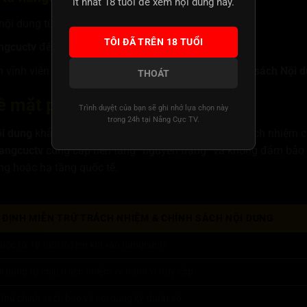
ít nhất 18 tuổi để xem nội dung này.
nội dung từ
Nắng Cực TV
để kinh doanh trái phép.
TÔI ĐÃ TRÊN 18 TUỔI
ngcuctv
để lừa đảo hoặc trục lợi cá nhân.
n vĩnh viễn theo đúng
Miễn trừ Trách nhiệm & Chính sách Nội 
THOÁT
ề mặt pháp lý
Trình duyệt của bạn sẽ ghi nhớ lựa chọn này
trong 24h tại Nắng Cực TV.
ội dung
khẳng định rằng
Nắng Cực TV
không chịu trách nhiệm ch
angcuctv
cung cấp nền tảng “nguyên trạng” và không đảm bảo r
ng hoặc hạ tầng quốc tế.
 ĐỊNH MIỄN TRỪ TRÁCH NHIỆM & CHÍNH SÁCH NỘI DUNG
uộc từ 18 tuổi trở lên khi vào nangcuctv
 dùng tự chịu trách nhiệm về hành vi truy cập
thủ chính sách bảo vệ nội dung kỹ thuật số