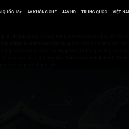
N QUỐC 18+
AV KHÔNG CHE
JAV HD
TRUNG QUỐC
VIỆT N
ng
là văn bản pháp lý quan trọng mà mọi người dùng cần đọc kỹ
Trách nhiệm & Chính sách Nội dung
này không chỉ giúp bảo vệ q
rí đẳng cấp và minh bạch.Tại
Nắng Cực TV
(nangcuctv), chúng tô
h khách quan, nội dung trong bài
Miễn trừ Trách nhiệm & Chính
uản trị và người thành viên.