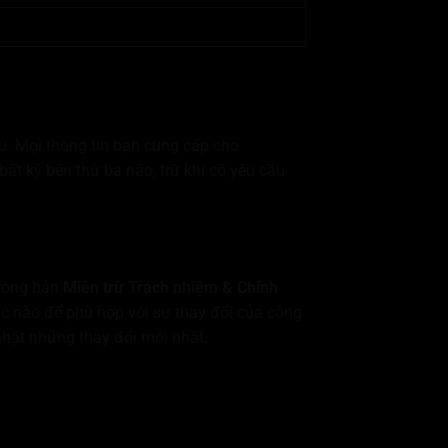
ầu. Mọi thông tin bạn cung cấp cho
ất kỳ bên thứ ba nào, trừ khi có yêu cầu
trong bản
Miễn trừ Trách nhiệm & Chính
úc nào để phù hợp với sự thay đổi của công
hật những thay đổi mới nhất.