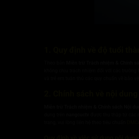
1. Quy định về độ tuổi th
Theo bản
Miễn trừ Trách nhiệm & Chính s
không chịu trách nhiệm đối với các trường 
và trẻ em tuân thủ các quy chuẩn về bảo v
2. Chính sách về nội dung
Miễn trừ Trách nhiệm & Chính sách Nội du
dung trên
nangcuctv
được thu thập từ các n
trang, vui lòng liên hệ theo tiêu chuẩn
DMCA
Quy định về việc sử dụng nội dung