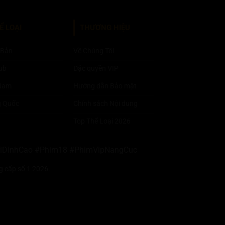
Ể LOẠI
THƯƠNG HIỆU
 Bản
Về Chúng Tôi
ub
Đặc quyền VIP
 Nam
Hướng dẫn Bảo mật
g Quốc
Chính sách Nội dung
Top Thể Loại 2026
iDinhCao #Phim18 #PhimVipNangCuc
g cấp số 1 2026.