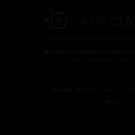
Nắng Cực TV (nangcuctv)
- Kho phim người
phim sex 18+ chất lượng Full HD, 4K đẳng 
số 1 2026.
Hashtag:
#NangCucTV #nangcuctv #
Nắng Cực TV (n