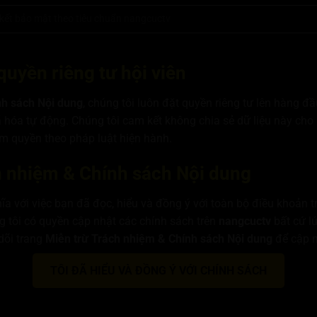
kết bảo mật theo tiêu chuẩn nangcuctv
quyền riêng tư hội viên
nh sách Nội dung
, chúng tôi luôn đặt quyền riêng tư lên hàng đ
hóa tự động. Chúng tôi cam kết không chia sẻ dữ liệu này cho b
m quyền theo pháp luật hiện hành.
ch nhiệm & Chính sách Nội dung
ĩa với việc bạn đã đọc, hiểu và đồng ý với toàn bộ điều khoản 
g tôi có quyền cập nhật các chính sách trên
nangcuctv
bất cứ l
dõi trang
Miễn trừ Trách nhiệm & Chính sách Nội dung
để cập n
TÔI ĐÃ HIỂU VÀ ĐỒNG Ý VỚI CHÍNH SÁCH