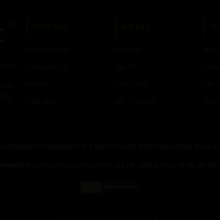
PHIM HAY
NỔI BẬT
TH
AV Không che
Học sinh
Nhật
Hàn Quốc 18+
Jav HD
Viets
Hentai
Loạn Luân
Việt
 lớn,
cấp
Hiếp dâm
Mỹ - Châu Âu
Trun
DacQuyenVIPNangCucTV #XemPhim4K #PhimMoi2026 #GiaiTr
angcuctv)
- Kho phim người lớn, phim sex 18+ chất lượng Full HD, 4K đẳn
Copyright 2026 ©
Nắng Cực TV