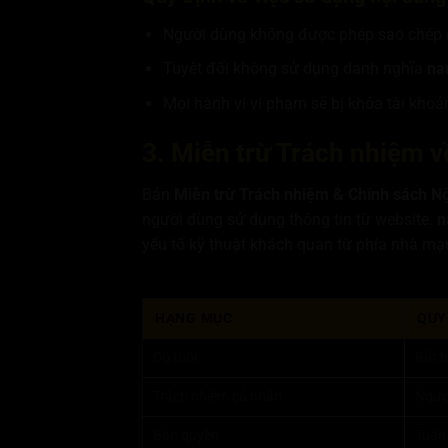
Người dùng không được phép sao chép 
Tuyệt đối không sử dụng danh nghĩa
na
Mọi hành vi vi phạm sẽ bị khóa tài khoả
3. Miễn trừ Trách nhiệm v
Bản
Miễn trừ Trách nhiệm & Chính sách N
người dùng sử dụng thông tin từ website.
n
yếu tố kỹ thuật khách quan từ phía nhà mạ
HẠNG MỤC
QUY
Độ tuổi
Bắt b
Trách nhiệm cá nhân
Người
Bản quyền
Tuân 