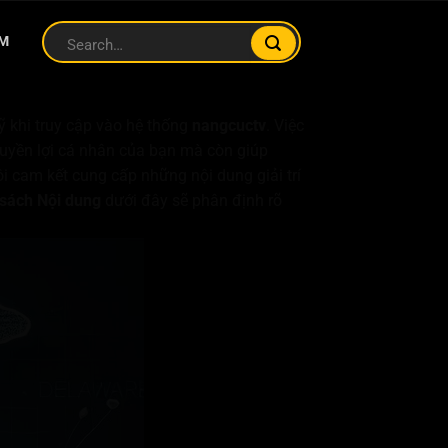
AM
 khi truy cập vào hệ thống
nangcuctv
. Việc
uyền lợi cá nhân của bạn mà còn giúp
i cam kết cung cấp những nội dung giải trí
 sách Nội dung
dưới đây sẽ phân định rõ