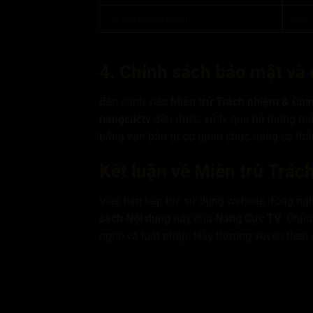
Dữ liệu người dùng
Cam 
4. Chính sách bảo mật và 
Bên cạnh việc
Miễn trừ Trách nhiệm & Chí
nangcuctv
đều được xử lý qua hệ thống mã 
bằng văn bản từ cơ quan chức năng có thẩ
Kết luận về Miễn trừ Trá
Việc bạn tiếp tục sử dụng website đồng ngh
sách Nội dung
này của
Nắng Cực TV
. Chún
nghệ và luật pháp. Hãy thường xuyên theo 